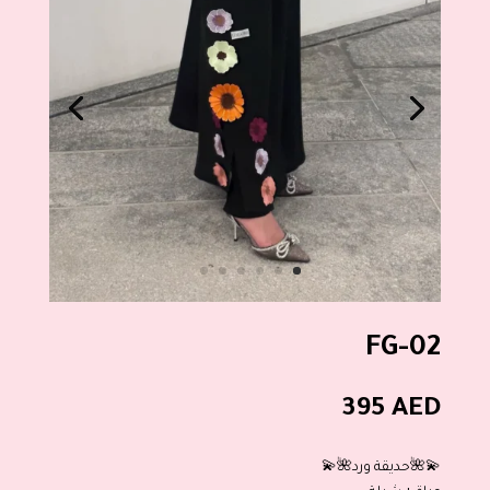
FG-02
395
AED
💫🌺حديقة ورد🌺💫