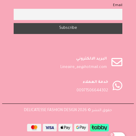
Email

البريد الالكتروني
Lineaire_ae@hotmail.com

خدمة العملاء
00971506644302
حقوق النشر © 2026 DELICATESSE FASHION DESIGN
0