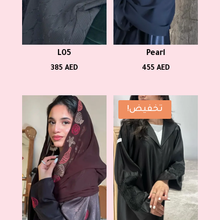
L05
Pearl
385
AED
455
AED
تخفيض!