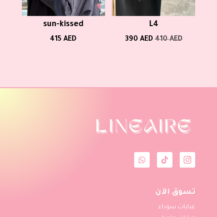
sun-kissed
L4
السعر
السعر
415
AED
390
AED
410
AED
الأصلي
الحالي
هو:
هو:
390 AED.
410 AED.
تسوق الآن
عبايات سوداء