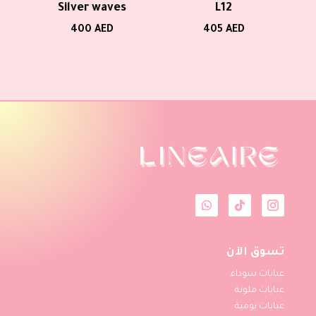
Silver waves
L12
400
AED
405
AED
تسوق الآن
عبايات سوداء
عبايات ملونة
عبايات يومية