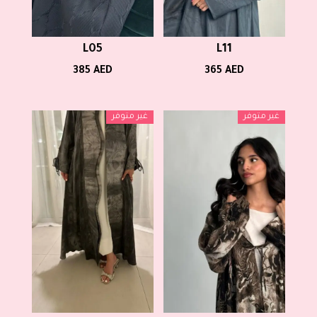
L05
L11
385
AED
365
AED
غير متوفر
غير متوفر