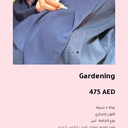
Gardening
475
AED
عباة + شيلة
اللون إختياري
نوع الخامة : لنن
نقدر نغيره: برايدل كريب / كريب / ندى