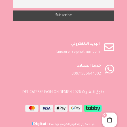

البريد الالكتروني
Lineaire_ae@hotmail.com

خدمة العملاء
00971506644302
حقوق النشر © 2026 DELICATESSE FASHION DESIGN
0
i
Digital
تم تصميم وتطوير الموقع بواسطة