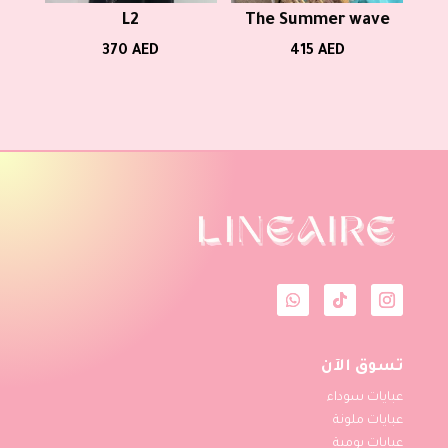
L2
The Summer wave
370
AED
415
AED
تسوق الآن
عبايات سوداء
عبايات ملونة
عبايات يومية