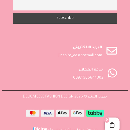

البريد الالكتروني
Lineaire_ae@hotmail.com

خدمة العملاء
00971506644302
حقوق النشر © 2026 DELICATESSE FASHION DESIGN
0
i
Digital
تم تصميم وتطوير الموقع بواسطة