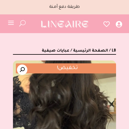
طريقة دفع آمنة
a
U


/ LB
الصفحة الرئيسية
/
عبايات صيفية
تخفيض!