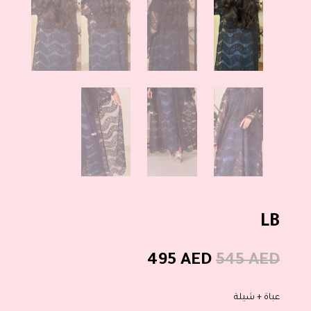
LB
السعر
السعر
495
AED
545
AED
الأصلي
الحالي
هو:
هو:
عباة + شيلة
495 AED.
545 AED.